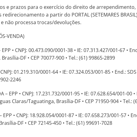
tos e prazos para o exercício do direito de arrependimento
ós redirecionamento a partir do PORTAL (SETEMARES BRASIL)
 e não processa trocas/devoluções.
PÓS-VENDA)
• CNPJ: 00.473.090/0001-38 • IE: 07.313.427/001-67 • End.:
rasília-DF • CEP 70077-900 • Tel.: (61) 99865-2899
: 01.219.310/0001-64 • IE: 07.324.053/001-85 • End.: SDS B
99902-2246
EPP • CNPJ: 17.231.732/0001-95 • IE: 07.628.654/001-00 • En
guas Claras/Taguatinga, Brasília-DF • CEP 71950-904 • Tel.: 
 • CNPJ: 18.928.054/0001-87 • IE: 07.658.273/001-57 • End.
rasília-DF • CEP 72145-450 • Tel.: (61) 99691-7028