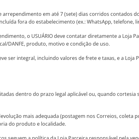
de arrependimento em até 7 (sete) dias corridos contados 
cluída fora do estabelecimento (ex.: WhatsApp, telefone, l
ependimento, o USUÁRIO deve contatar diretamente a Loja P
scal/DANFE, produto, motivo e condição de uso.
 ser integral, incluindo valores de frete e taxas, e a Loja
itadas dentro do prazo legal aplicável ou, quando cortesia
de devolução mais adequada (postagem nos Correios, coleta
ria do produto e localidade.
icos seguem a política da Loja Parceira responsável pela ven