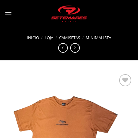
Pular
para
o
conteúdo
INÍCIO
/
LOJA
/
CAMISETAS
/
MINIMALISTA
Adicionar
à lista de
desejos